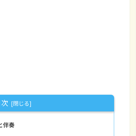
目次
と伴奏