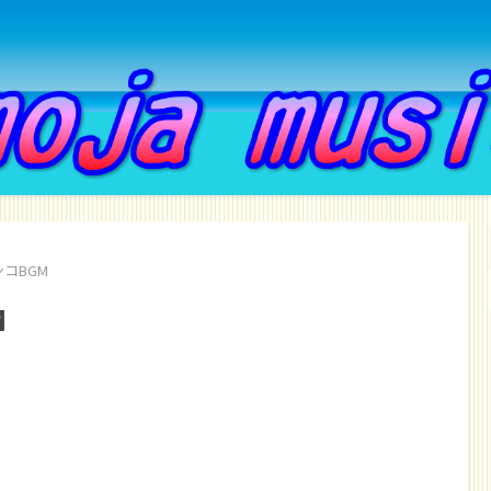
コBGM
M